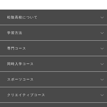
松陰高校について
松陰高校とは
学習方法
校長の考え
無理なく学べるシステム
専門コース
タブレットを使用した学習スタイル
CGクリエーターコース
同時入学コース
自由に選べるスタディプラン
生成AI活用コース
ワールド・アローズ・インターナショナルスクール
時間割例
スポーツコース
Voice Study コース
MEキャンパス（メタバースクリエイター養成コース）
キャンパスカレンダー
スポーツコース
クリエイティブコース
クリエイティブコース