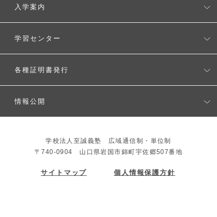
入学案内
入学案内
学習センター
生徒募集要項
学習センター一覧
各種証明書発行
よくある質問
各種証明書発行
情報公開
教育情報公開
学校法人至誠義塾 広域通信制・単位制
法人情報公開
〒740-0904 山口県岩国市錦町宇佐郷507番地
サイトマップ
個人情報保護方針