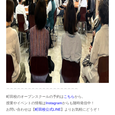
⌒⌒⌒⌒⌒⌒⌒⌒⌒⌒⌒⌒⌒⌒⌒⌒⌒⌒⌒⌒
町田校のオープンスクールの予約は
こちら
から。
授業やイベントの情報は
Instagram
からも随時発信中！
お問い合わせは【
町田校公式LINE
】よりお気軽にどうぞ！