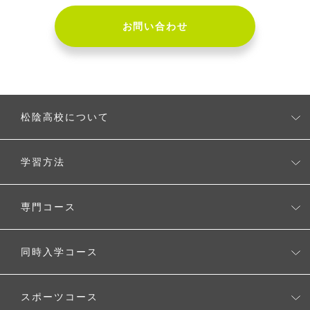
お問い合わせ
松陰高校について
松陰高校とは
学習方法
校長の考え
無理なく学べるシステム
専門コース
タブレットを使用した学習スタイル
CGクリエーターコース
同時入学コース
自由に選べるスタディプラン
生成AI活用コース
ワールド・アローズ・インターナショナルスクール
時間割例
スポーツコース
Voice Study コース