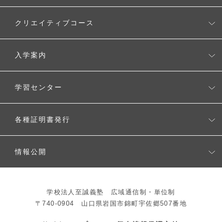
MEキャンパス（メタバースクリエイター養成コース）
キャンパスカレンダー
スポーツコース
クリエイティブコース
クリエイティブコース
入学案内
入学案内
学習センター
生徒募集要項
学習センター一覧
各種証明書発行
よくある質問
各種証明書発行
情報公開
教育情報公開
学校法人至誠義塾 広域通信制・単位制
法人情報公開
〒740-0904 山口県岩国市錦町宇佐郷507番地