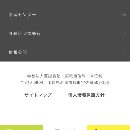
入学案内
学習センター
生徒募集要項
学習センター一覧
各種証明書発行
よくある質問
各種証明書発行
情報公開
教育情報公開
学校法人至誠義塾 広域通信制・単位制
法人情報公開
〒740-0904 山口県岩国市錦町宇佐郷507番地
サイトマップ
個人情報保護方針