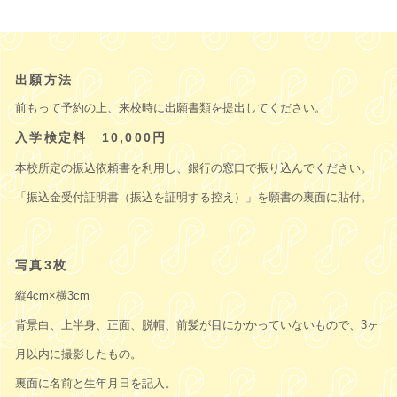
出願方法
前もって予約の上、来校時に出願書類を提出してください。
入学検定料 10,000円
本校所定の振込依頼書を利用し、銀行の窓口で振り込んでください。
「振込金受付証明書（振込を証明する控え）」を願書の裏面に貼付。
写真3枚
縦4cm×横3cm
背景白、上半身、正面、脱帽、前髪が目にかかっていないもので、3ヶ
月以内に撮影したもの。
裏面に名前と生年月日を記入。