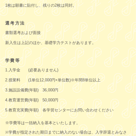
1枚は願書に貼付し、残りの2枚は同封。
選考方法
書類選考および面接
新入生は上記のほか、基礎学力テストがあります。
学費等
1.入学金 (必要ありません)
2.授業料 (1単位12,000円×単位数)※年間8単位以上
3.施設設備費(年額) 36,000円
4.教育運営費(年額) 50,000円
5.教育充実費(年額) 各学習センターにお問い合わせください
※学費等は一括納入を基本といたします。
※学費が指定された期日までに納入のない場合は、入学辞退とみなさ