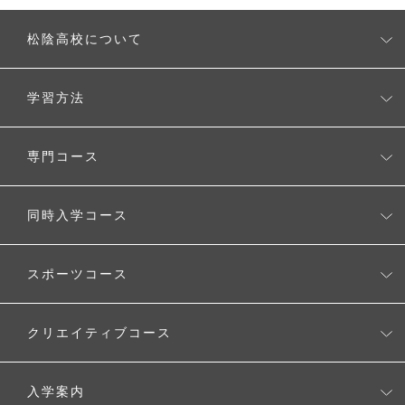
松陰高校について
松陰高校とは
学習方法
校長の考え
無理なく学べるシステム
専門コース
タブレットを使用した学習スタイル
CGクリエーターコース
同時入学コース
自由に選べるスタディプラン
生成AI活用コース
ワールド・アローズ・インターナショナルスクール
時間割例
スポーツコース
Voice Study コース
MEキャンパス（メタバースクリエイター養成コース）
キャンパスカレンダー
スポーツコース
クリエイティブコース
クリエイティブコース
入学案内