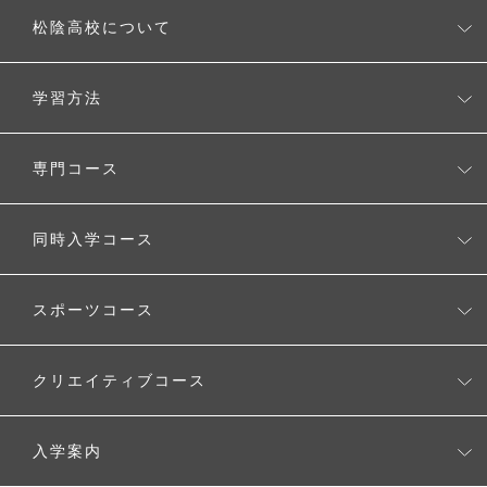
松陰高校について
松陰高校とは
学習方法
校長の考え
無理なく学べるシステム
専門コース
タブレットを使用した学習スタイル
CGクリエーターコース
同時入学コース
自由に選べるスタディプラン
生成AI活用コース
ワールド・アローズ・インターナショナルスクール
時間割例
スポーツコース
Voice Study コース
MEキャンパス（メタバースクリエイター養成コース）
キャンパスカレンダー
スポーツコース
クリエイティブコース
クリエイティブコース
入学案内