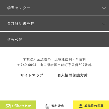
入学案内
学習センター
生徒募集要項
学習センター一覧
各種証明書発行
よくある質問
各種証明書発行
情報公開
教育情報公開
学校法人至誠義塾 広域通信制・単位制
法人情報公開
〒740-0904 山口県岩国市錦町宇佐郷507番地
サイトマップ
個人情報保護方針
お問い合わせ
資料請求
教職員の応募