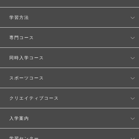
松陰高校とは
学習方法
校長の考え
無理なく学べるシステム
専門コース
タブレットを使用した学習スタイル
CGクリエーターコース
同時入学コース
自由に選べるスタディプラン
生成AI活用コース
ワールド・アローズ・インターナショナルスクール
時間割例
スポーツコース
Voice Study コース
MEキャンパス（メタバースクリエイター養成コース）
キャンパスカレンダー
スポーツコース
クリエイティブコース
クリエイティブコース
入学案内
入学案内
学習センター