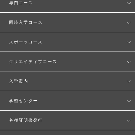
専門コース
タブレットを使用した学習スタイル
CGクリエーターコース
同時入学コース
自由に選べるスタディプラン
生成AI活用コース
ワールド・アローズ・インターナショナルスクール
時間割例
スポーツコース
Voice Study コース
MEキャンパス（メタバースクリエイター養成コース）
キャンパスカレンダー
スポーツコース
クリエイティブコース
クリエイティブコース
入学案内
入学案内
学習センター
生徒募集要項
学習センター一覧
各種証明書発行
よくある質問
各種証明書発行