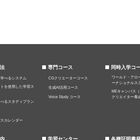
法
専門コース
同時入学コ
ワールド・アロ
く学べるシステム
CGクリエーターコース
ーナショナルス
ットを使用した学習ス
生成AI活用コース
MEキャンパス
Voice Study コース
クリエイター養
選べるスタディプラン
例
パスカレンダー
内
学習センター
各種証明書