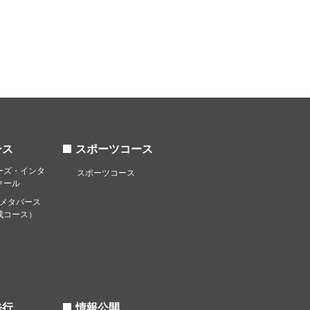
ース
スポーツコース
ーズ・インタ
スポーツコース
クール
（メタバース
成コース）
発行
情報公開