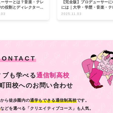
ューサーとは？音楽・テレ
【完全版】プロデューサーに
の役割とディレクター...
には｜大学・学歴・音楽・テレ.
.03
2025.11.03
CONTACT
ィブも学べる
通信制高校
 町田校への
お問い合わせ
駅から徒歩圏内の
通学もできる通信制高校
です。
優
などを選べる「クリエイティブコース」も人気。