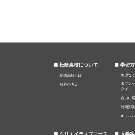
松陰高校について
学習方
松陰高校とは
無理な
タブレ
校長の考え
タイル
自由に
時間割
キャン
クリエイティブコース
入学案