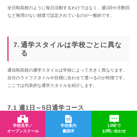
全日制高校のように毎日活動するわけではなく、週1回や月数回
など無理のない頻度で設定されているのが一般的です。
通学スタイルは学校ごとに異な
る
通信制高校の通学スタイルは学校によって大きく異なります。
自分のライフスタイルや目標に合わせて選べるのが特徴です。
ここでは代表的な通学スタイルを紹介します。
週1日～5日通学コース
多くの通信制高校では、週に通学する日数を選べるコース制を
学校見学／
学校案内
LINEで
採用しています。週1日コースは自宅学習を中心にしたい方向
オープンスクール
書請求
お問い合わせ