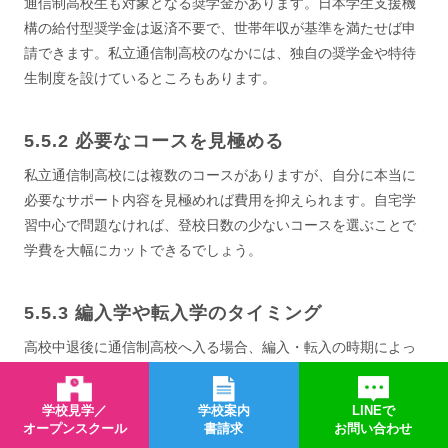
通信制高校生も対象となる奨学金があります。日本学生支援機
構の給付型奨学金は返済不要で、世帯年収が基準を満たせば申
請できます。私立通信制高校のなかには、独自の奨学金や特待
生制度を設けているところもあります。
必要なコースを見極める
私立通信制高校には複数のコースがありますが、自分に本当に
必要なサポート内容を見極めれば費用を抑えられます。自宅学
習中心で問題なければ、登校日数の少ないコースを選ぶことで
学費を大幅にカットできるでしょう。
編入学や転入学のタイミング
高校中退後に通信制高校へ入る場合、編入・転入の時期によっ
て在学期間が変わります。前の学校で取得した単位を認定して
もらえれば、卒業までの期間と総費用を抑えられます。
学校見学／
学校案内
LINEで
オープンスクール
書請求
お問い合わせ