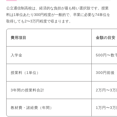
公立通信制高校は、経済的な負担が最も軽い選択肢です。授業
料は1単位あたり300円程度が一般的で、卒業に必要な74単位を
取得しても2〜3万円程度で収まります。
費用項目
金額の目安
入学金
500円〜
授業料（1単位）
300円前後
3年間の授業料合計
2万円〜3万
教材費・諸経費（年間）
1万円〜3万