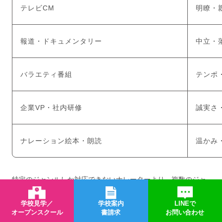
テレビCM
明瞭・
報道・ドキュメンタリー
中立・
バラエティ番組
テンポ
企業VP・社内研修
誠実さ
ナレーション絵本・朗読
温かみ
特定のジャンルしか対応できないナレーターより、複数のジャ
ンルに対応できる表現の幅を持つ人のほうが、発注側から継続
学校見学／
学校案内
LINEで
的に起用されやすいのが実態です。
オープンスクール
書請求
お問い合わせ