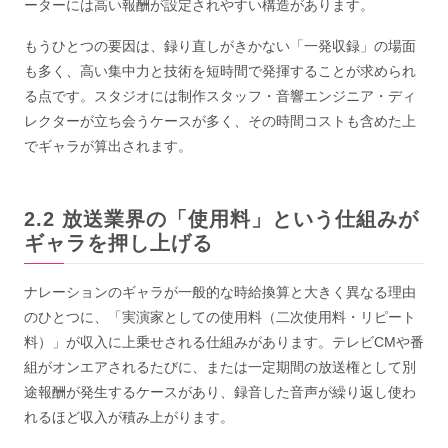
ーターには高い報酬が設定されやすい構造があります。
もうひとつの要因は、録り直しがきかない「一発収録」の場面
も多く、高い集中力と技術を短時間で発揮することが求められ
る点です。スタジオには制作スタッフ・音響エンジニア・ディ
レクターが立ち会うケースが多く、その時間コストも含めた上
でギャラが算出されます。
放送業界の「使用料」という仕組みが
ギャラを押し上げる
ナレーションのギャラが一般的な時給換算と大きく異なる理由
のひとつに、「実演家としての使用料（二次使用料・リピート
料）」が収入に上乗せされる仕組みがあります。テレビCMや番
組がオンエアされるたびに、または一定期間の放送権として別
途報酬が発生するケースがあり、録音した音声が繰り返し使わ
れるほど収入が積み上がります。