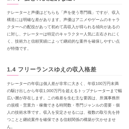
ナレーターと声優はどちらも「声を使う専門職」ですが、収入
構造には明確な差があります。声優はアニメやゲームのキャラ
クターへの配役があって初めて高収入が得られる傾向があるの
に対し、ナレーターは特定のキャラクター人気に左右されにく
く、技術力と信頼実績によって継続的な案件を確保しやすい点
が特徴です。
フリーランスゆえの収入格差
ナレーターの年収は個人差が非常に大きく、年収100万円未満
の駆け出しから年収1,000万円を超えるトップナレーターまで幅
広い層が存在します。この格差を生む主な要因は、所属事務所
の規模・営業力・稼働できる時間数・専門ジャンルの需要・個
人の技術水準です。収入を安定させるには、複数の取引先を持
つことと継続案件を確保できる信頼関係の構築が欠かせませ
ん。