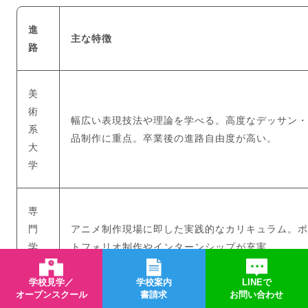
進
主な特徴
路
美
術
幅広い表現技法や理論を学べる。高度なデッサン・
系
品制作に重点。卒業後の進路自由度が高い。
大
学
専
門
アニメ制作現場に即した実践的なカリキュラム。ポ
学
トフォリオ制作やインターンシップが充実。
校
学校見学／
学校案内
LINEで
オープンスクール
書請求
お問い合わせ