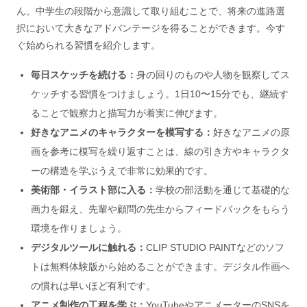
ん。中学生の段階から意識して取り組むことで、将来の進路選
択において大きなアドバンテージを得ることができます。今す
ぐ始められる習慣を紹介します。
毎日スケッチを続ける：
身の回りのものや人物を観察してス
ケッチする習慣をつけましょう。1日10〜15分でも、継続す
ることで観察力と描写力が着実に伸びます。
好きなアニメのキャラクターを模写する：
好きなアニメの原
画を参考に模写を繰り返すことは、線の引き方やキャラクタ
ーの構造を学ぶうえで非常に効果的です。
美術部・イラスト部に入る：
学校の部活動を通じて基礎的な
画力を鍛え、先輩や顧問の先生からフィードバックをもらう
環境を作りましょう。
デジタルツールに触れる：
CLIP STUDIO PAINTなどのソフ
トは無料体験版から始めることができます。デジタル作画へ
の慣れは早いほど有利です。
アニメ制作の工程を学ぶ：
YouTubeやアニメーターのSNSを