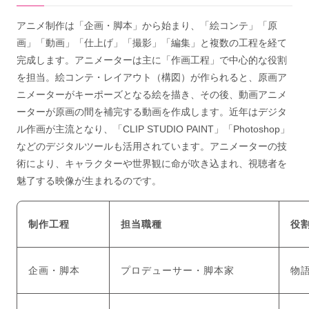
アニメ制作は「企画・脚本」から始まり、「絵コンテ」「原
画」「動画」「仕上げ」「撮影」「編集」と複数の工程を経て
完成します。アニメーターは主に「作画工程」で中心的な役割
を担当。絵コンテ・レイアウト（構図）が作られると、原画ア
ニメーターがキーポーズとなる絵を描き、その後、動画アニメ
ーターが原画の間を補完する動画を作成します。近年はデジタ
ル作画が主流となり、「CLIP STUDIO PAINT」「Photoshop」
などのデジタルツールも活用されています。アニメーターの技
術により、キャラクターや世界観に命が吹き込まれ、視聴者を
魅了する映像が生まれるのです。
制作工程
担当職種
役
企画・脚本
プロデューサー・脚本家
物