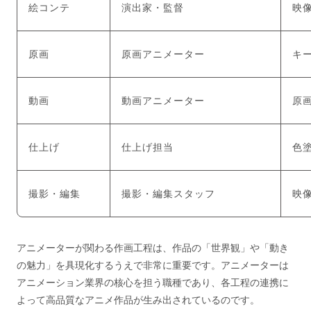
絵コンテ
演出家・監督
映
原画
原画アニメーター
キ
動画
動画アニメーター
原
仕上げ
仕上げ担当
色
撮影・編集
撮影・編集スタッフ
映
アニメーターが関わる作画工程は、作品の「世界観」や「動き
の魅力」を具現化するうえで非常に重要です。アニメーターは
アニメーション業界の核心を担う職種であり、各工程の連携に
よって高品質なアニメ作品が生み出されているのです。