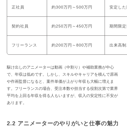
正社員
約300万円～500万円
安定した
契約社員
約250万円～450万円
期間限定
フリーランス
約200万円～800万円
出来高制
駆け出しのアニメーターは動画（中割り）や補助業務が中心
で、年収は低めです。しかし、スキルやキャリアを積んで原画
や作画監督になると、案件単価が上がり年収も大幅に増えま
す。フリーランスの場合、受注本数や担当する役割次第で業界
平均を上回る年収を得る人もいますが、収入の安定性に不安が
あります。
アニメーターのやりがいと仕事の魅力