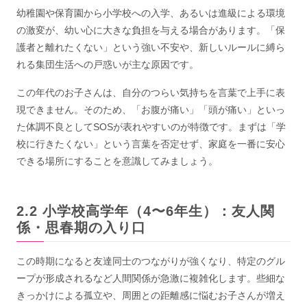
幼稚園や保育園から小学校への入学、あるいは進級による環境
の激変が、幼い心に大きな負担を与える場合があります。「保
護者と離れたくない」という強い不安や、新しいルールに縛ら
れる集団生活への戸惑いが主な原因です。
この年代のお子さんは、自分のつらい気持ちを言葉で上手に表
現できません。そのため、「お腹が痛い」「頭が痛い」といっ
た体調不良としてSOSが表れやすいのが特徴です。まずは「学
校に行きたくない」という言葉を否定せず、家庭を一番に安心
できる場所にすることを意識してみましょう。
小学校高学年（4〜6年生）：友人関
係・思春期の入り口
この時期になると友達同士のつながりが強くなり、特定のグル
ープが形成されるなど人間関係が急激に複雑化します。些細な
きっかけによる孤立や、周囲との距離感に悩むお子さんが増え